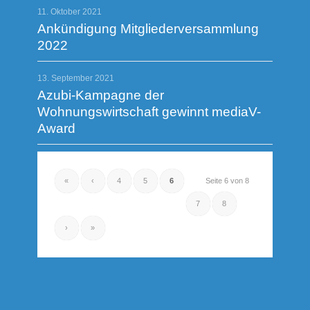
11. Oktober 2021
Ankündigung Mitgliederversammlung
2022
13. September 2021
Azubi-Kampagne der
Wohnungswirtschaft gewinnt mediaV-
Award
«
‹
4
5
6
Seite 6 von 8
7
8
›
»