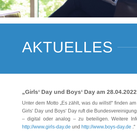
AKTUELLES
„Girls‘ Day und Boys‘ Day am 28.04.2022
Unter dem Motto „Es zählt, was du willst!“ finden am
Girls‘ Day und Boys‘ Day ruft die Bundesvereinigun
– digital oder analog – zu beteiligen. Weitere I
http://www.girls-day.de
und
http://www.boys-day.de
.“